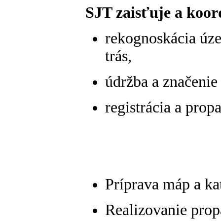
SJT zaisťuje a koor
rekognoskácia úz
trás,
údržba a značenie
registrácia a prop
-stanice 
-stanice 
Príprava máp a kat
Realizovanie prop