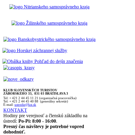
KLUB SLOVENSKÝCH TURISTOV
ZÁBORSKÉHO 33, 831 03 BRATISLAVA 3
Tel: + 421 2 44 45 11 21 (organizačná pracovníčka)
Tel: + 421 2 44 45 40 88 (generálny sekretár)
E-mail:
ustredie@kst.sk
KONTAKT
Hodiny pre verejnosť a členskú základňu na
ústredí:
Po-Pi: 8:00 - 16:00
.
Presný čas návštevy je potrebné vopred
dohodnúť.