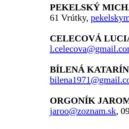
PEKELSKÝ MICH
61 Vrútky,
pekelsky
CELECOVÁ LUCI
l.celecova@gmail.c
BÍLENÁ KATARÍN
bilena1971@gmail.
ORGONÍK JAROMÍ
jaroo@zoznam.sk
, 0