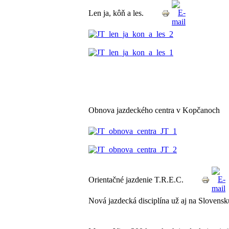
Len ja, kôň a les.
Obnova jazdeckého centra v Kopčanoch
Orientačné jazdenie T.R.E.C.
Nová jazdecká disciplína už aj na Slovens