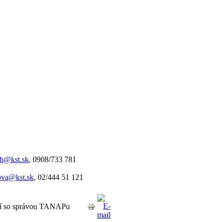
ch@kst.sk
, 0908/733 781
ova@kst.sk
, 02/444 51 121
aní so správou TANAPu