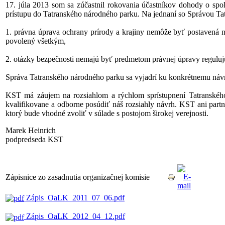
17. júla 2013 som sa zúčastnil rokovania účastníkov dohody o spo
prístupu do Tatranského národného parku. Na jednaní so Správou Ta
1. právna úprava ochrany prírody a krajiny nemôže byť postavená na
povolený všetkým,
2. otázky bezpečnosti nemajú byť predmetom právnej úpravy reguluj
Správa Tatranského národného parku sa vyjadrí ku konkrétnemu návr
KST má záujem na rozsiahlom a rýchlom sprístupnení Tatranského
kvalifikovane a odborne posúdiť náš rozsiahly návrh. KST ani partn
ktorý bude vhodné zvoliť v súlade s postojom širokej verejnosti.
Marek Heinrich
podpredseda KST
Zápisnice zo zasadnutia organizačnej komisie
Zápis_OaLK_2011_07_06.pdf
Zápis_OaLK_2012_04_12.pdf