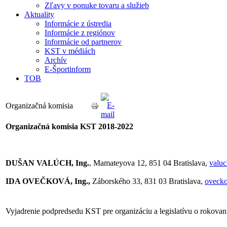
Zľavy v ponuke tovaru a služieb
Aktuality
Informácie z ústredia
Informácie z regiónov
Informácie od partnerov
KST v médiách
Archív
E-Športinform
TOB
Organizačná komisia
Organizačná komisia KST 2018-2022
DUŠAN VALÚCH, Ing.
, Mamateyova 12, 851 04 Bratislava,
valu
IDA OVEČKOVÁ, Ing.,
Záborského 33, 831 03 Bratislava,
oveck
Vyjadrenie podpredsedu KST pre organizáciu a legislatívu o rokov