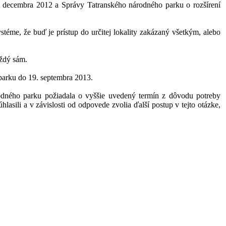
4. decembra 2012 a Správy Tatranského národného parku o rozšírení
téme, že buď je prístup do určitej lokality zakázaný všetkým, alebo
aždý sám.
parku do 19. septembra 2013.
odného parku požiadala o vyššie uvedený termín z dôvodu potreby
sili a v závislosti od odpovede zvolia ďalší postup v tejto otázke,