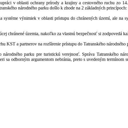
lupráci v oblasti ochrany prírody a krajiny a cestovného ruchu zo 1
tranského národného parku došlo k zhode na 2 základných princípoch:
 systéme výnimiek v oblasti prístupu do chránených území, ale na sys
úcej chránené územia, nakoľko za vlastnú bezpečnosť si zodpovedá k
hu KST a partnerov na rozšírenie prístupu do Tatranského národného 
 národného parku pre turistickú verejnosť. Správa Tatranského nár
eri sa odborným argumentom nebránia, preto s uvedeným termínom súhla