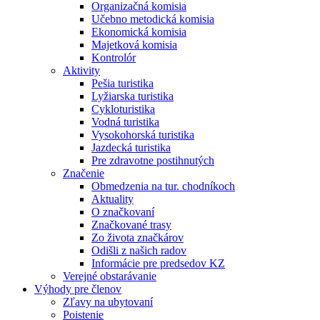
Organizačná komisia
Učebno metodická komisia
Ekonomická komisia
Majetková komisia
Kontrolór
Aktivity
Pešia turistika
Lyžiarska turistika
Cykloturistika
Vodná turistika
Vysokohorská turistika
Jazdecká turistika
Pre zdravotne postihnutých
Značenie
Obmedzenia na tur. chodníkoch
Aktuality
O značkovaní
Značkované trasy
Zo života značkárov
Odišli z našich radov
Informácie pre predsedov KZ
Verejné obstarávanie
Výhody pre členov
Zľavy na ubytovaní
Poistenie