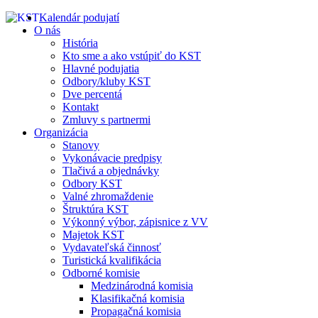
Kalendár podujatí
O nás
História
Kto sme a ako vstúpiť do KST
Hlavné podujatia
Odbory/kluby KST
Dve percentá
Kontakt
Zmluvy s partnermi
Organizácia
Stanovy
Vykonávacie predpisy
Tlačivá a objednávky
Odbory KST
Valné zhromaždenie
Štruktúra KST
Výkonný výbor, zápisnice z VV
Majetok KST
Vydavateľská činnosť
Turistická kvalifikácia
Odborné komisie
Medzinárodná komisia
Klasifikačná komisia
Propagačná komisia