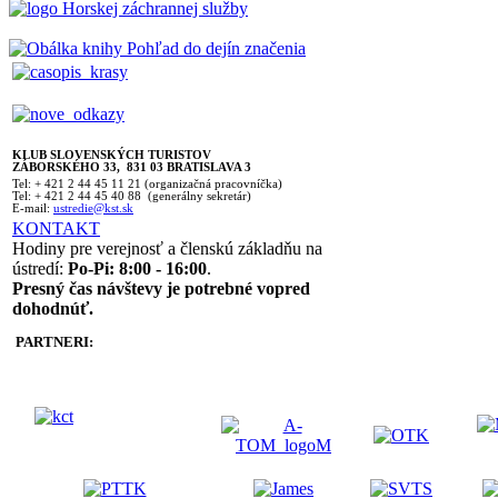
KLUB SLOVENSKÝCH TURISTOV
ZÁBORSKÉHO 33, 831 03 BRATISLAVA 3
Tel: + 421 2 44 45 11 21 (organizačná pracovníčka)
Tel: + 421 2 44 45 40 88 (generálny sekretár)
E-mail:
ustredie@kst.sk
KONTAKT
Hodiny pre verejnosť a členskú základňu na
ústredí:
Po-Pi: 8:00 - 16:00
.
Presný čas návštevy je potrebné vopred
dohodnúť.
PARTNERI: