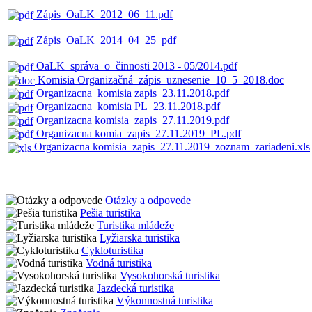
Zápis_OaLK_2012_06_11.pdf
Zápis_OaLK_2014_04_25_pdf
OaLK_správa_o_činnosti 2013 - 05/2014.pdf
Komisia Organizačná_zápis_uznesenie_10_5_2018.doc
Organizacna_komisia zapis_23.11.2018.pdf
Organizacna_komisia PL_23.11.2018.pdf
Organizacna komisia_zapis_27.11.2019.pdf
Organizacna komia_zapis_27.11.2019_PL.pdf
Organizacna komisia_zapis_27.11.2019_zoznam_zariadeni.xls
Otázky a odpovede
Pešia turistika
Turistika mládeže
Lyžiarska turistika
Cykloturistika
Vodná turistika
Vysokohorská turistika
Jazdecká turistika
Výkonnostná turistika