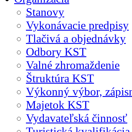
Stanovy
Vykonávacie predpisy
Tlačivá a objednávky
Odbory KST
Valné zhromaždenie
Štruktúra KST
Výkonný výbor, zápis
Majetok KST
Vydavateľská činnosť
Turistická kvalifikácia