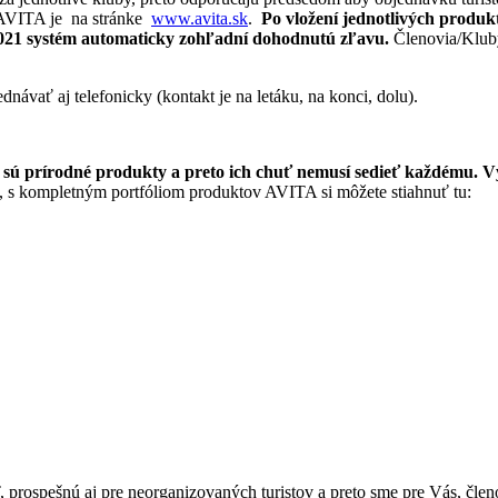
 AVITA je na stránke
www.avita.sk
.
Po vložení jednotlivých produ
021 systém automaticky zohľadní dohodnutú zľavu.
Členovia/Kluby
ávať aj telefonicky (kontakt je na letáku, na konci, dolu).
sú prírodné produkty a preto ich chuť nemusí sedieť každému. V
pletným portfóliom produktov AVITA si môžete stiahnuť tu:
prospešnú aj pre neorganizovaných turistov a preto sme pre Vás, členov