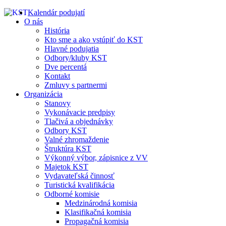
Kalendár podujatí
O nás
História
Kto sme a ako vstúpiť do KST
Hlavné podujatia
Odbory/kluby KST
Dve percentá
Kontakt
Zmluvy s partnermi
Organizácia
Stanovy
Vykonávacie predpisy
Tlačivá a objednávky
Odbory KST
Valné zhromaždenie
Štruktúra KST
Výkonný výbor, zápisnice z VV
Majetok KST
Vydavateľská činnosť
Turistická kvalifikácia
Odborné komisie
Medzinárodná komisia
Klasifikačná komisia
Propagačná komisia