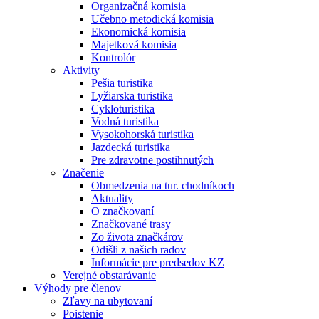
Organizačná komisia
Učebno metodická komisia
Ekonomická komisia
Majetková komisia
Kontrolór
Aktivity
Pešia turistika
Lyžiarska turistika
Cykloturistika
Vodná turistika
Vysokohorská turistika
Jazdecká turistika
Pre zdravotne postihnutých
Značenie
Obmedzenia na tur. chodníkoch
Aktuality
O značkovaní
Značkované trasy
Zo života značkárov
Odišli z našich radov
Informácie pre predsedov KZ
Verejné obstarávanie
Výhody pre členov
Zľavy na ubytovaní
Poistenie