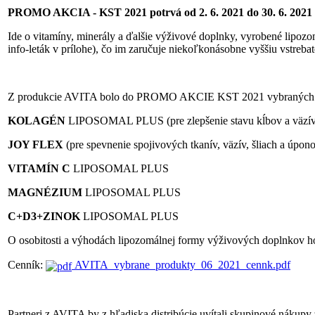
PROMO AKCIA - KST 2021 potrvá od 2. 6. 2021 do 30. 6. 2021 a
Ide o vitamíny, minerály a ďalšie výživové doplnky, vyrobené lipoz
info-leták v prílohe), čo im zaručuje niekoľkonásobne vyššiu vstreb
Z produkcie AVITA bolo do PROMO AKCIE KST 2021 vybraných týchto
KOLAGÉN
LIPOSOMAL PLUS (pre zlepšenie stavu kĺbov a väzív
JOY FLEX
(pre spevnenie spojivových tkanív, väzív, šliach a úpon
VITAMÍN C
LIPOSOMAL PLUS
MAGNÉZIUM
LIPOSOMAL PLUS
C+D3+ZINOK
LIPOSOMAL PLUS
O osobitosti a výhodách lipozomálnej formy výživových doplnkov 
Cenník:
AVITA_vybrane_produkty_06_2021_cennk.pdf
Partneri z AVITA by z hľadiska distribúcie uvítali skupinové nákupy