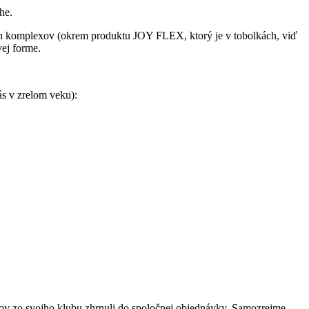
ohe.
vých komplexov (okrem produktu JOY FLEX, ktorý je v tobolkách, viď
vej forme.
s v zrelom veku):
stov zo svojho klubu zhrnuli do spoločnej objednávky. Samozrejme,