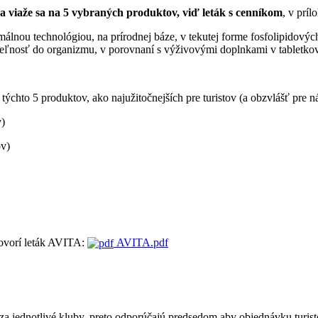
 viaže sa na 5 vybraných produktov, viď leták s cenníkom
, v príl
omálnou technológiou, na prírodnej báze, v tekutej forme fosfolipido
ateľnosť do organizmu, v porovnaní s výživovými doplnkami v tabletko
 5 produktov, ako najužitočnejších pre turistov (a obzvlášť pre ná
)
ov)
hovorí leták AVITA:
AVITA.pdf
 za jednotlivé kluby, preto odporúčajú predsedom aby objednávku turi