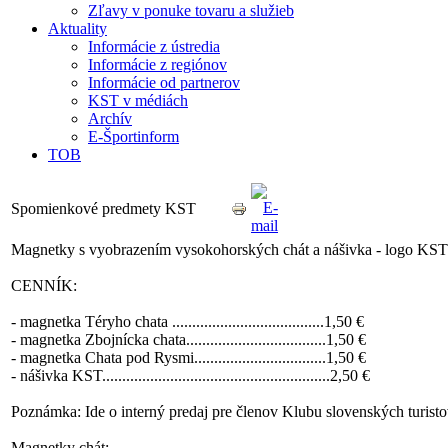
Zľavy v ponuke tovaru a služieb
Aktuality
Informácie z ústredia
Informácie z regiónov
Informácie od partnerov
KST v médiách
Archív
E-Športinform
TOB
Spomienkové predmety KST
Magnetky s vyobrazením vysokohorských chát a nášivka - logo KST
CENNÍK:
- magnetka Téryho chata ......................................1,50 €
- magnetka Zbojnícka chata...................................1,50 €
- magnetka Chata pod Rysmi.................................1,50 €
- nášivka KST.........................................................2,50 €
Poznámka: Ide o interný predaj pre členov Klubu slovenských turisto
Magnetky chát: