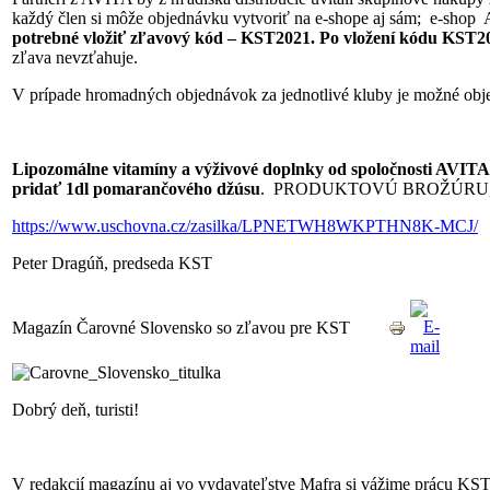
každý člen si môže objednávku vytvoriť na e-shope aj sám; e-shop
potrebné vložiť zľavový kód – KST2021. Po vložení kódu KST2
zľava nevzťahuje.
V prípade hromadných objednávok za jednotlivé kluby je možné objedn
Lipozomálne vitamíny a výživové doplnky od spoločnosti AVITA 
pridať 1dl pomarančového džúsu
. PRODUKTOVÚ BROŽÚRU, s kom
https://www.uschovna.cz/zasilka/LPNETWH8WKPTHN8K-MCJ/
Peter Dragúň, predseda KST
Magazín Čarovné Slovensko so zľavou pre KST
Dobrý deň, turisti!
V redakcií magazínu aj vo vydavateľstve Mafra si vážime prácu KST, 