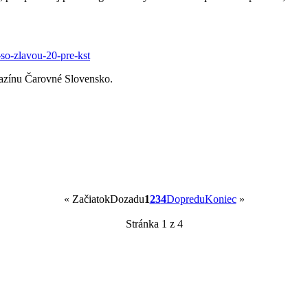
-so-zlavou-20-pre-kst
agazínu Čarovné Slovensko.
«
Začiatok
Dozadu
1
2
3
4
Dopredu
Koniec
»
Stránka 1 z 4