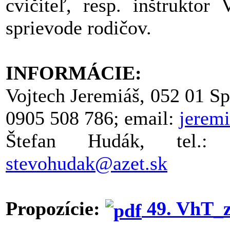
cvičiteľ, resp. inštrukto
sprievode rodičov.
INFORMÁCIE:
Vojtech Jeremiáš, 052 01 Sp
0905 508 786; email:
jerem
Štefan Hudák, tel.
stevohudak@azet.sk
Propozície:
49. VhT_z