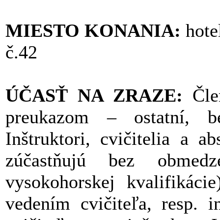
MIESTO KONANIA:
hote
č.42
ÚČASŤ NA ZRAZE:
Čl
preukazom – ostatní, be
Inštruktori, cvičitelia a 
zúčastňujú bez obmedze
vysokohorskej kvalifikáci
vedením cvičiteľa, resp. i