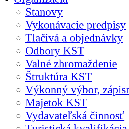
Stanovy
Vykonávacie predpisy
Tlačivá a objednávky
Odbory KST
Valné zhromaždenie
Štruktúra KST
Výkonný výbor, zápis
Majetok KST
Vydavateľská činnosť
Turistická kvalifikácia