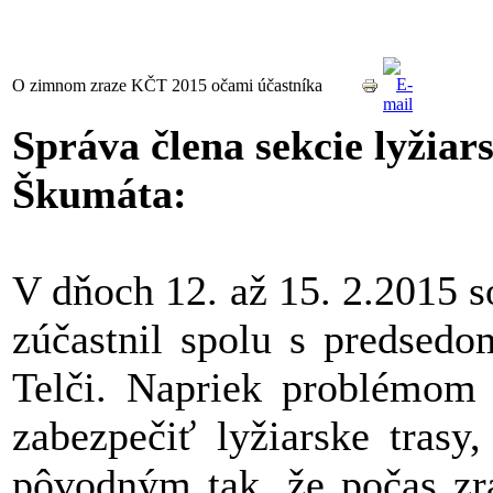
O zimnom zraze KČT 2015 očami účastníka
Správa člena sekcie lyžiar
Škumáta:
V dňoch 12. až 15. 2.2015 
zúčastnil spolu s predsed
Telči. Napriek problémom 
zabezpečiť lyžiarske trasy
pôvodným tak, že počas zr