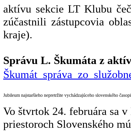
aktívu sekcie LT Klubu čeč
zúčastnili zástupcovia obla
kraje).
Správu L. Škumáta z aktívu
Škumát_správa_zo_služobne
Jubileum najstaršieho nepretržite vychádzajúceho slovenského časop
Vo štvrtok 24. februára sa 
priestoroch Slovenského mú