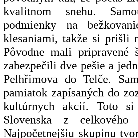
kvalitnom snehu. Samo
podmienky na bežkovani
klesaniami, takže si prišli
Pôvodne mali pripravené š
zabezpečili dve pešie a jed
Pelhřimova do Telče. Sa
pamiatok zapísaných do z
kultúrnych akcií. Toto s
Slovenska z celkového 
Najpočetnejšiu skupinu tvori