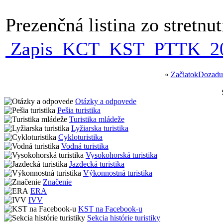
Prezenčná listina zo stretnu
Zapis_KCT_KST_PTTK_201
«
Začiatok
Dozadu
Otázky a odpovede
Pešia turistika
Turistika mládeže
Lyžiarska turistika
Cykloturistika
Vodná turistika
Vysokohorská turistika
Jazdecká turistika
Výkonnostná turistika
Značenie
ERA
IVV
KST na Facebook-u
Sekcia histórie turistiky