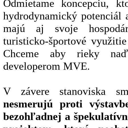
Odmietame koncepciu, kto
hydrodynamický potenciál a
majú aj svoje hospodár
turisticko-športové využit
Chceme aby rieky naďal
developerom MVE.
V závere stanoviska sm
nesmerujú proti výstav
bezohľadnej a špekulatív