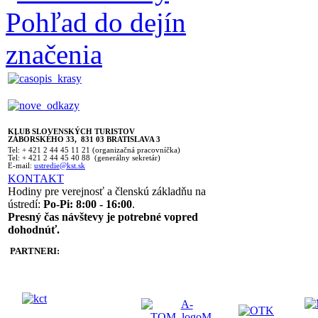
KLUB SLOVENSKÝCH TURISTOV
ZÁBORSKÉHO 33, 831 03 BRATISLAVA 3
Tel: + 421 2 44 45 11 21 (organizačná pracovníčka)
Tel: + 421 2 44 45 40 88 (generálny sekretár)
E-mail:
ustredie@kst.sk
KONTAKT
Hodiny pre verejnosť a členskú základňu na
ústredí:
Po-Pi: 8:00 - 16:00
.
Presný čas návštevy je potrebné vopred
dohodnúť.
PARTNERI: