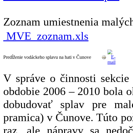
Zoznam umiestnenia malých
MVE_zoznam.xls
Predĺženie vodáckeho splavu na hati v Čunove
V správe o činnosti sekcie
obdobie 2006 – 2010 bola o
dobudovať splav pre malé
pramica) v Čunove. Túto po
raz, ale nápravy sa nedo