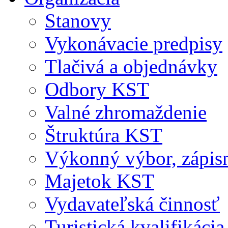
Stanovy
Vykonávacie predpisy
Tlačivá a objednávky
Odbory KST
Valné zhromaždenie
Štruktúra KST
Výkonný výbor, zápis
Majetok KST
Vydavateľská činnosť
Turistická kvalifikácia