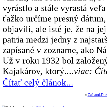
vyrástlo a stále vyrastá ve
ťažko určíme presný dátum,
objavili, ale isté je, že na j
patria medzi jedny z najstar
zapísané v zozname, ako Ná
Už v roku 1932 bol založen
Kajakárov, ktorý....
viac: Čít
Čítať celý článok...
«
Začiatok
Doz