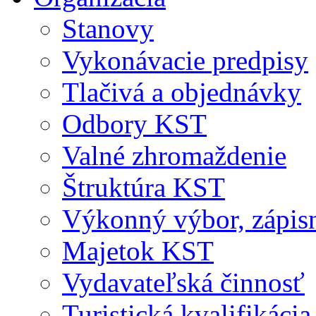
Stanovy
Vykonávacie predpisy
Tlačivá a objednávky
Odbory KST
Valné zhromaždenie
Štruktúra KST
Výkonný výbor, zápis
Majetok KST
Vydavateľská činnosť
Turistická kvalifikácia