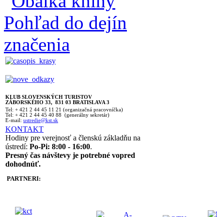
KLUB SLOVENSKÝCH TURISTOV
ZÁBORSKÉHO 33, 831 03 BRATISLAVA 3
Tel: + 421 2 44 45 11 21 (organizačná pracovníčka)
Tel: + 421 2 44 45 40 88 (generálny sekretár)
E-mail:
ustredie@kst.sk
KONTAKT
Hodiny pre verejnosť a členskú základňu na
ústredí:
Po-Pi: 8:00 - 16:00
.
Presný čas návštevy je potrebné vopred
dohodnúť.
PARTNERI: